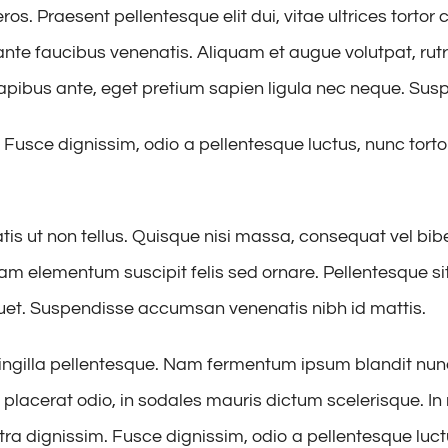
eros. Praesent pellentesque elit dui, vitae ultrices tor
nte faucibus venenatis. Aliquam et augue volutpat, rutr
 dapibus ante, eget pretium sapien ligula nec neque. S
usce dignissim, odio a pellentesque luctus, nunc tortor
is ut non tellus. Quisque nisi massa, consequat vel bib
am elementum suscipit felis sed ornare. Pellentesque si
uet. Suspendisse accumsan venenatis nibh id mattis.
ngilla pellentesque. Nam fermentum ipsum blandit nunc c
placerat odio, in sodales mauris dictum scelerisque. In 
a dignissim. Fusce dignissim, odio a pellentesque luctus