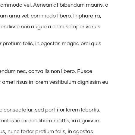
tor commodo vel. Aenean at bibendum mauris, a
um urna vel, commodo libero. In pharetra,
uspendisse non augue a enim semper varius.
 pretium felis, in egestas magna orci quis
endum nec, convallis non libero. Fusce
t amet risus in lorem vestibulum dignissim eu
onsectetur, sed porttitor lorem lobortis.
molestie ex nec libero mattis, in dignissim
, nunc tortor pretium felis, in egestas