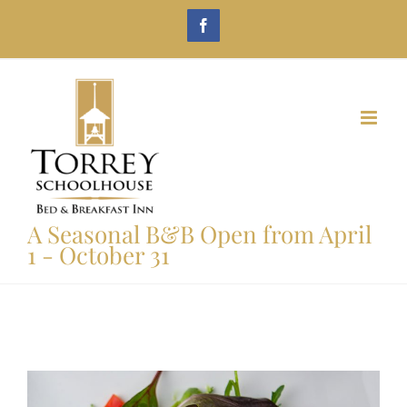
Skip
Facebook
to
content
A Seasonal B&B Open from April
1 - October 31
View