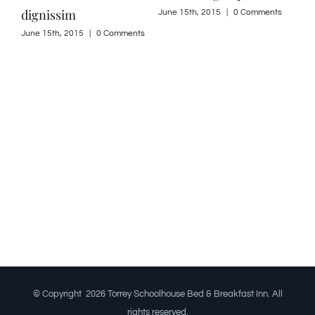
dignissim
June 15th, 2015
|
0 Comments
June
ts
June 15th, 2015
|
0 Comments
© Copyright
2026 Torrey Schoolhouse Bed & Breakfast Inn. All
rights reserved.