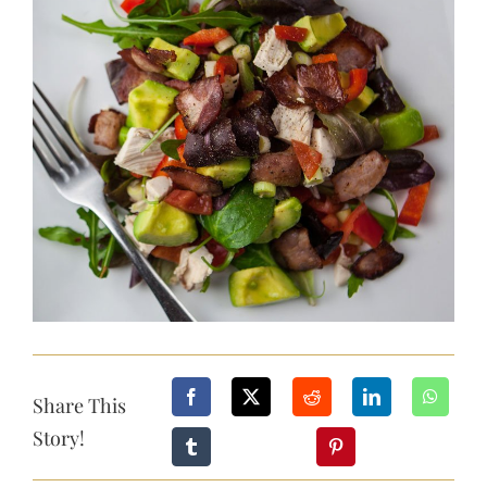
Larger
Image
Share This
Story!