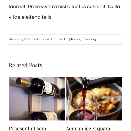
laoreet. Proin viverra nisl a luctus suscipit. Nulla
vitae eleifend felis.
By
Lonny Stanford
|
June 15th, 2015
|
News
,
Traveling
Related Posts
Praesent ut sem
Aenean ieget quam
Nul