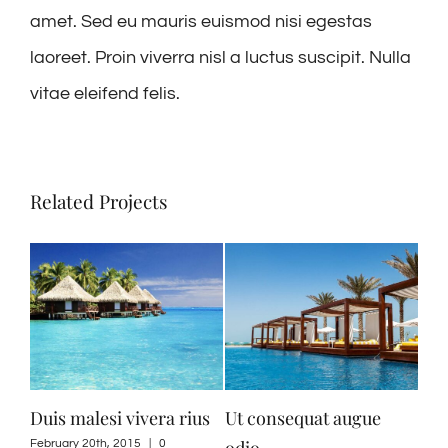
amet. Sed eu mauris euismod nisi egestas
laoreet. Proin viverra nisl a luctus suscipit. Nulla
vitae eleifend felis.
Related Projects
Duis malesi vivera rius
Ut consequat augue
Nul
odio
February 20th, 2015
|
0
Febr