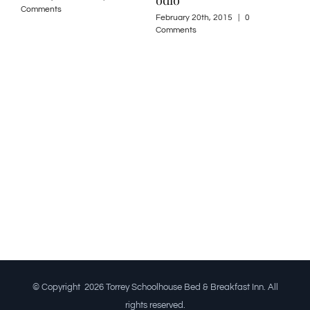
Comments
Com
February 20th, 2015
|
0
Comments
© Copyright
2026 Torrey Schoolhouse Bed & Breakfast Inn. All
rights reserved.