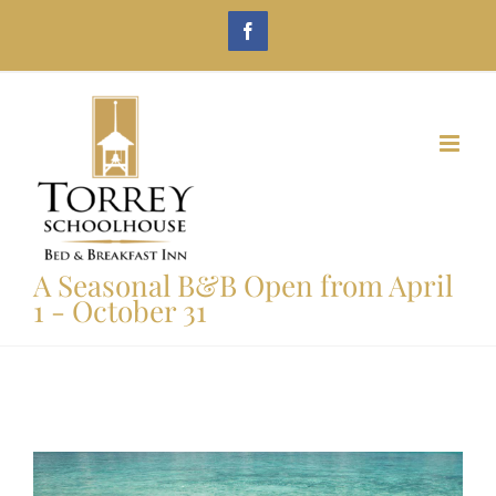
Skip
Facebook
to
content
A Seasonal B&B Open from April
1 - October 31
View